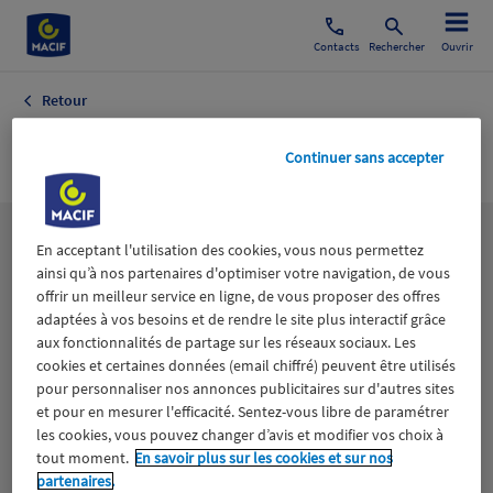
Contacts
Rechercher
Ouvrir
Retour
Social Chômage
Continuer sans accepter
Les
thématiques
En acceptant l'utilisation des cookies, vous nous permettez
ainsi qu’à nos partenaires d'optimiser votre navigation, de vous
offrir un meilleur service en ligne, de vous proposer des offres
adaptées à vos besoins et de rendre le site plus interactif grâce
Aidants
Catastrophes naturelles
Climat
aux fonctionnalités de partage sur les réseaux sociaux. Les
cookies et certaines données (email chiffré) peuvent être utilisés
Engagement
Epargne
ESS
pour personnaliser nos annonces publicitaires sur d'autres sites
et pour en mesurer l'efficacité. Sentez-vous libre de paramétrer
les cookies, vous pouvez changer d’avis et modifier vos choix à
Expérience clients
Fondation Macif
Jeunesse
tout moment.
En savoir plus sur les cookies et sur nos
partenaires.