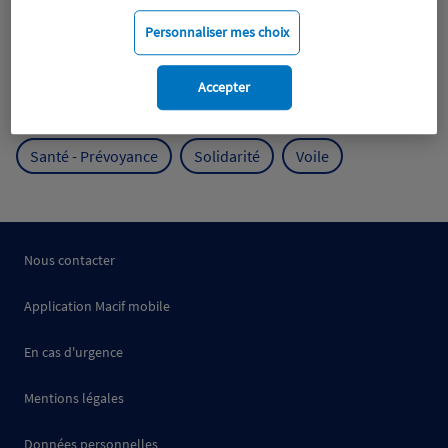
Mobilité
Mutualisme
Personnaliser mes choix
Protection de l'environnement
Accepter
Protection des océans
Prévention
RSE
Santé - Prévoyance
Solidarité
Voile
Nous contacter
Application Macif mobile
En cas d'urgence
Mentions légales
Données personnelles