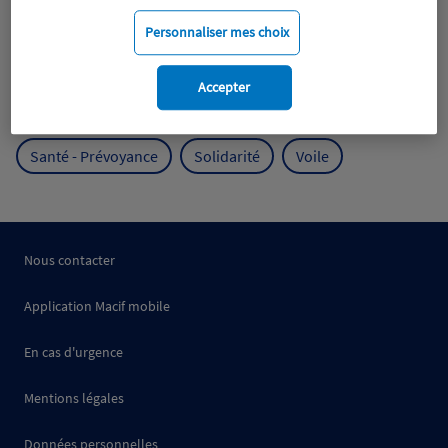
Mobilité
Mutualisme
Personnaliser mes choix
Protection de l'environnement
Accepter
Protection des océans
Prévention
RSE
Santé - Prévoyance
Solidarité
Voile
Nous contacter
Application Macif mobile
En cas d'urgence
Mentions légales
Données personnelles