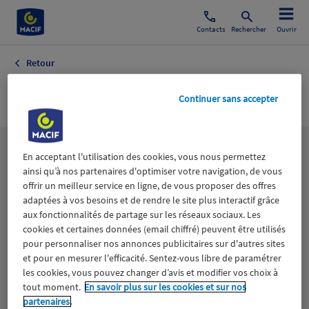
Contacts
Rechercher
Ouvrir
Retour
Sociétal Culture
Continuer sans accepter
Les
thématiques
En acceptant l'utilisation des cookies, vous nous permettez
ainsi qu’à nos partenaires d'optimiser votre navigation, de vous
offrir un meilleur service en ligne, de vous proposer des offres
adaptées à vos besoins et de rendre le site plus interactif grâce
Aidants
Catastrophes naturelles
Climat
aux fonctionnalités de partage sur les réseaux sociaux. Les
cookies et certaines données (email chiffré) peuvent être utilisés
Engagement
Epargne
ESS
pour personnaliser nos annonces publicitaires sur d'autres sites
et pour en mesurer l'efficacité. Sentez-vous libre de paramétrer
les cookies, vous pouvez changer d’avis et modifier vos choix à
Expérience clients
Fondation Macif
Jeunesse
tout moment.
En savoir plus sur les cookies et sur nos
partenaires.