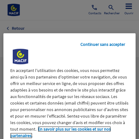
Contacts
Rechercher
Ouvrir
Retour
Société Cinéma
Continuer sans accepter
Les
thématiques
En acceptant l'utilisation des cookies, vous nous permettez
ainsi qu’à nos partenaires d'optimiser votre navigation, de vous
offrir un meilleur service en ligne, de vous proposer des offres
adaptées à vos besoins et de rendre le site plus interactif grâce
Aidants
Catastrophes naturelles
Climat
aux fonctionnalités de partage sur les réseaux sociaux. Les
cookies et certaines données (email chiffré) peuvent être utilisés
Engagement
Epargne
ESS
pour personnaliser nos annonces publicitaires sur d'autres sites
et pour en mesurer l'efficacité. Sentez-vous libre de paramétrer
les cookies, vous pouvez changer d’avis et modifier vos choix à
Expérience clients
Fondation Macif
Jeunesse
tout moment.
En savoir plus sur les cookies et sur nos
partenaires.