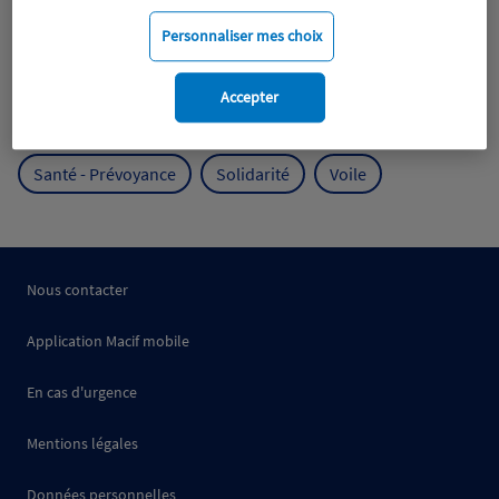
Mobilité
Mutualisme
Personnaliser mes choix
Protection de l'environnement
Accepter
Protection des océans
Prévention
RSE
Santé - Prévoyance
Solidarité
Voile
Nous contacter
Application Macif mobile
En cas d'urgence
Mentions légales
Données personnelles