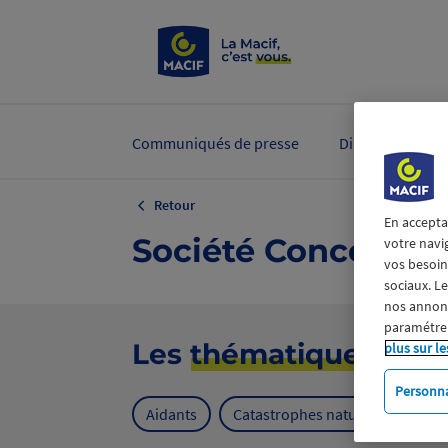
Communiqués de presse
Dirigeants et ex
Retour
En accepta
Société Concerts
votre navi
vos besoins
sociaux. L
nos annonce
paramétrer
Les
thématiques
plus sur le
Personna
Aidants
Catastrophes naturelles
Cl