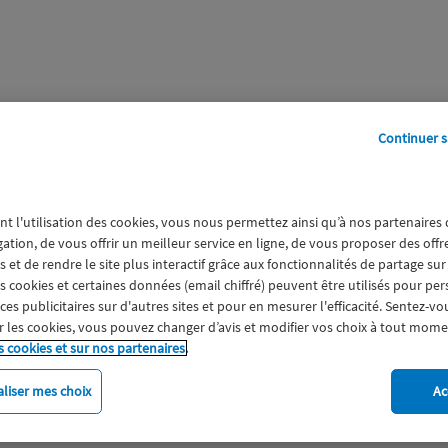
Continuer s
perts
Galerie
A propos
nt l'utilisation des cookies, vous nous permettez ainsi qu’à nos partenaires
gation, de vous offrir un meilleur service en ligne, de vous proposer des off
 et de rendre le site plus interactif grâce aux fonctionnalités de partage sur
es cookies et certaines données (email chiffré) peuvent être utilisés pour pe
s publicitaires sur d'autres sites et pour en mesurer l'efficacité. Sentez-vo
 les cookies, vous pouvez changer d’avis et modifier vos choix à tout mome
s cookies et sur nos partenaires.
liser mes choix
Ac
imat
Engagement
Epargne
ESS
Expérience clien