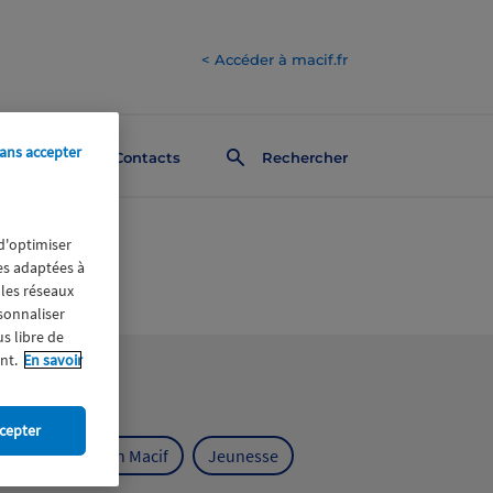
< Accéder à macif.fr
ans accepter
Contacts
Rechercher
 d'optimiser
res adaptées à
 les réseaux
rsonnaliser
us libre de
nt.
En savoir
cepter
ts
Fondation Macif
Jeunesse