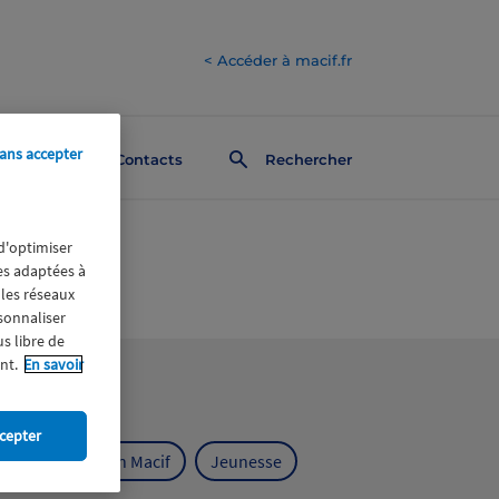
< Accéder à macif.fr
ans accepter
Contacts
Rechercher
 d'optimiser
res adaptées à
 les réseaux
rsonnaliser
us libre de
nt.
En savoir
cepter
ts
Fondation Macif
Jeunesse