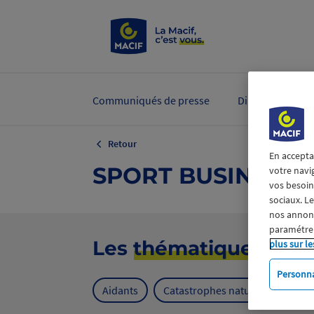
Communiqués de presse
Dirigeants et ex
Retour
En accepta
SPORT BUSINESS
votre navi
vos besoins
sociaux. L
nos annonce
paramétrer
Les
thématiques
plus sur le
Personna
Aidants
Catastrophes naturelles
Cl