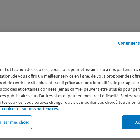
Continuer s
perts
Galerie
A propos
nt l'utilisation des cookies, vous nous permettez ainsi qu’à nos partenaires
 MAG
gation, de vous offrir un meilleur service en ligne, de vous proposer des off
 et de rendre le site plus interactif grâce aux fonctionnalités de partage sur
es cookies et certaines données (email chiffré) peuvent être utilisés pour pe
s publicitaires sur d'autres sites et pour en mesurer l'efficacité. Sentez-vo
 les cookies, vous pouvez changer d’avis et modifier vos choix à tout mome
s cookies et sur nos partenaires.
liser mes choix
Ac
imat
Engagement
Epargne
ESS
Expérience clien