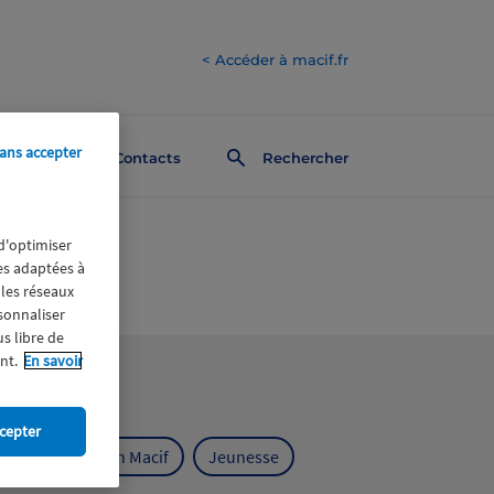
< Accéder à macif.fr
ans accepter
Contacts
Rechercher
 d'optimiser
res adaptées à
 les réseaux
rsonnaliser
us libre de
nt.
En savoir
cepter
ts
Fondation Macif
Jeunesse