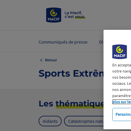
Communiqués de presse
Dirigeants et ex
Retour
En accepta
Sports Extrêmes
votre navi
vos besoins
sociaux. L
nos annonce
paramétrer
Les
thématiques
plus sur le
Personna
Aidants
Catastrophes naturelles
Cl