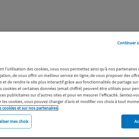
Continuer s
perts
Galerie
A propos
nt l'utilisation des cookies, vous nous permettez ainsi qu’à nos partenaires
gation, de vous offrir un meilleur service en ligne, de vous proposer des off
 et de rendre le site plus interactif grâce aux fonctionnalités de partage sur
es cookies et certaines données (email chiffré) peuvent être utilisés pour pe
s publicitaires sur d'autres sites et pour en mesurer l'efficacité. Sentez-vo
 les cookies, vous pouvez changer d’avis et modifier vos choix à tout mome
s cookies et sur nos partenaires.
liser mes choix
Ac
imat
Engagement
Epargne
ESS
Expérience clien