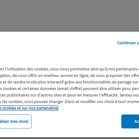
Continuer s
perts
Galerie
A propos
nt l'utilisation des cookies, vous nous permettez ainsi qu’à nos partenaires
gation, de vous offrir un meilleur service en ligne, de vous proposer des off
 et de rendre le site plus interactif grâce aux fonctionnalités de partage sur
es cookies et certaines données (email chiffré) peuvent être utilisés pour pe
s publicitaires sur d'autres sites et pour en mesurer l'efficacité. Sentez-vo
 les cookies, vous pouvez changer d’avis et modifier vos choix à tout mome
s cookies et sur nos partenaires.
liser mes choix
Ac
imat
Engagement
Epargne
ESS
Expérience clien