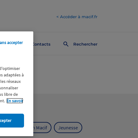
< Accéder à macif.fr
ans accepter
Contacts
Rechercher
 d'optimiser
res adaptées à
 les réseaux
rsonnaliser
us libre de
nt.
En savoir
cepter
ts
Fondation Macif
Jeunesse