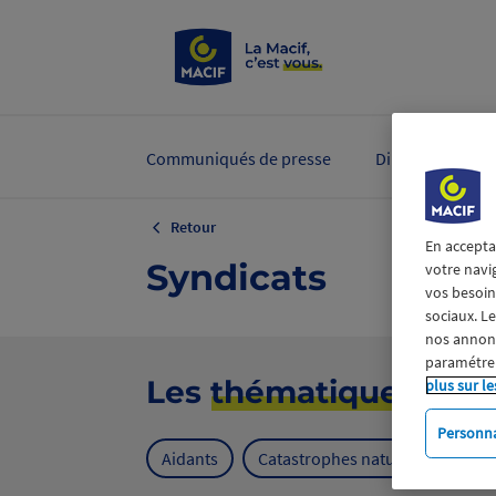
Communiqués de presse
Dirigeants et ex
Retour
En accepta
Syndicats
votre navi
vos besoins
sociaux. L
nos annonce
paramétrer
Les
thématiques
plus sur le
Personna
Aidants
Catastrophes naturelles
Cl