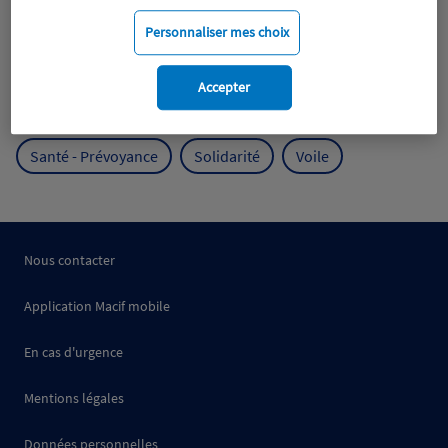
Mobilité
Mutualisme
Personnaliser mes choix
Protection de l'environnement
Accepter
Protection des océans
Prévention
RSE
Santé - Prévoyance
Solidarité
Voile
Nous contacter
Application Macif mobile
En cas d'urgence
Mentions légales
Données personnelles