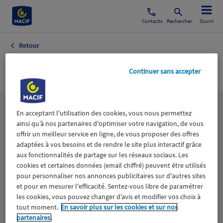
Contacts
Rechercher
Ouvrir
Retour
Tae Kown Do
Continuer sans accepter
Les
thématiques
En acceptant l'utilisation des cookies, vous nous permettez
ainsi qu’à nos partenaires d'optimiser votre navigation, de vous
offrir un meilleur service en ligne, de vous proposer des offres
adaptées à vos besoins et de rendre le site plus interactif grâce
Aidants
Catastrophes naturelles
Climat
aux fonctionnalités de partage sur les réseaux sociaux. Les
cookies et certaines données (email chiffré) peuvent être utilisés
Engagement
Epargne
ESS
pour personnaliser nos annonces publicitaires sur d'autres sites
et pour en mesurer l'efficacité. Sentez-vous libre de paramétrer
les cookies, vous pouvez changer d’avis et modifier vos choix à
Expérience clients
Fondation Macif
Jeunesse
tout moment.
En savoir plus sur les cookies et sur nos
partenaires.