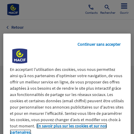
Contacts
Rechercher
Ouvrir
Retour
Tendances Art de
Continuer sans accepter
Vivre
En acceptant l'utilisation des cookies, vous nous permettez
ainsi qu’à nos partenaires d'optimiser votre navigation, de vous
Les
thématiques
offrir un meilleur service en ligne, de vous proposer des offres
adaptées à vos besoins et de rendre le site plus interactif grâce
aux fonctionnalités de partage sur les réseaux sociaux. Les
Aidants
Catastrophes naturelles
Climat
cookies et certaines données (email chiffré) peuvent être utilisés
pour personnaliser nos annonces publicitaires sur d'autres sites
Engagement
Epargne
ESS
et pour en mesurer l'efficacité. Sentez-vous libre de paramétrer
les cookies, vous pouvez changer d’avis et modifier vos choix à
tout moment.
En savoir plus sur les cookies et sur nos
Expérience clients
Fondation Macif
Jeunesse
partenaires.