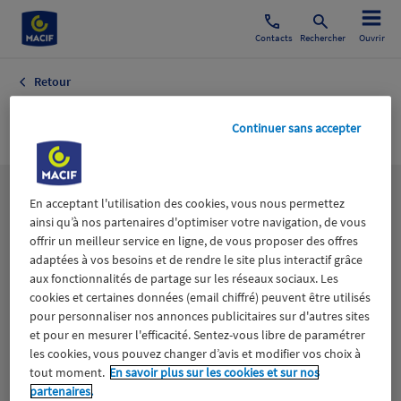
Contacts
Rechercher
Ouvrir
Retour
Titres financiers
Continuer sans accepter
Les
thématiques
En acceptant l'utilisation des cookies, vous nous permettez
ainsi qu’à nos partenaires d'optimiser votre navigation, de vous
offrir un meilleur service en ligne, de vous proposer des offres
adaptées à vos besoins et de rendre le site plus interactif grâce
Aidants
Catastrophes naturelles
Climat
aux fonctionnalités de partage sur les réseaux sociaux. Les
cookies et certaines données (email chiffré) peuvent être utilisés
Engagement
Epargne
ESS
pour personnaliser nos annonces publicitaires sur d'autres sites
et pour en mesurer l'efficacité. Sentez-vous libre de paramétrer
les cookies, vous pouvez changer d’avis et modifier vos choix à
Expérience clients
Fondation Macif
Jeunesse
tout moment.
En savoir plus sur les cookies et sur nos
partenaires.