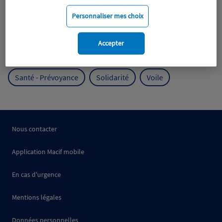
Mobilité
Mutualisme
Personnaliser mes choix
Protection de l'environnement
Accepter
Protection des océans
Prévention
RSE
Santé - Prévoyance
Solidarité
Voile
Nous contacter
Application Macif mobile
En cas d'urgence
Mentions légales
Données personnelles