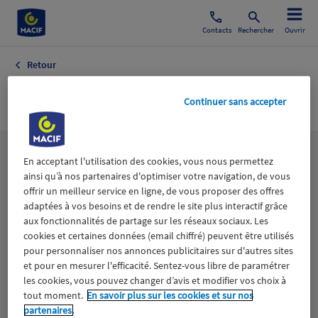
Contacts
Rechercher
Ouvrir
Retour
TOP SANTE
Continuer sans accepter
Les
thématiques
En acceptant l'utilisation des cookies, vous nous permettez
ainsi qu’à nos partenaires d'optimiser votre navigation, de vous
offrir un meilleur service en ligne, de vous proposer des offres
adaptées à vos besoins et de rendre le site plus interactif grâce
Aidants
Catastrophes naturelles
Climat
aux fonctionnalités de partage sur les réseaux sociaux. Les
cookies et certaines données (email chiffré) peuvent être utilisés
Engagement
Epargne
ESS
pour personnaliser nos annonces publicitaires sur d'autres sites
et pour en mesurer l'efficacité. Sentez-vous libre de paramétrer
les cookies, vous pouvez changer d’avis et modifier vos choix à
Expérience clients
Fondation Macif
Jeunesse
tout moment.
En savoir plus sur les cookies et sur nos
partenaires.