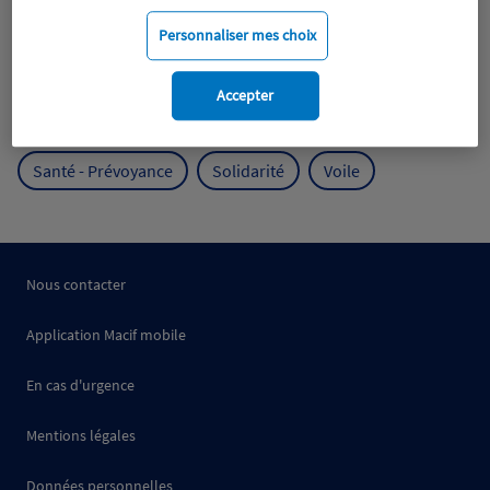
Mobilité
Mutualisme
Personnaliser mes choix
Protection de l'environnement
Accepter
Protection des océans
Prévention
RSE
Santé - Prévoyance
Solidarité
Voile
Nous contacter
Application Macif mobile
En cas d'urgence
Mentions légales
Données personnelles