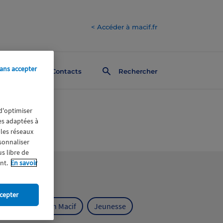
< Accéder à macif.fr
ans accepter
Contacts
Rechercher
 d'optimiser
res adaptées à
 les réseaux
rsonnaliser
us libre de
nt.
En savoir
cepter
ts
Fondation Macif
Jeunesse