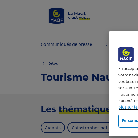
Communiqués de presse
Dirigeants et ex
Retour
En accepta
Tourisme Nautisme
votre navi
vos besoins
sociaux. L
nos annonce
paramétrer
Les
thématiques
plus sur le
Personna
Aidants
Catastrophes naturelles
Cl