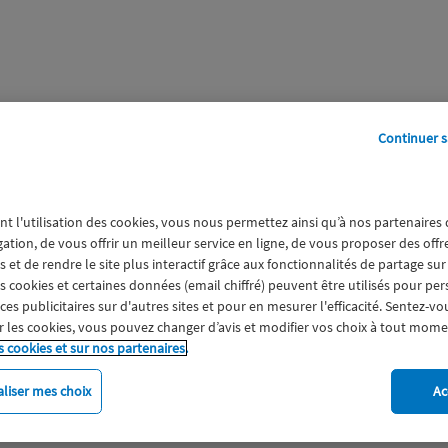
Continuer s
perts
Galerie
A propos
nt l'utilisation des cookies, vous nous permettez ainsi qu’à nos partenaires
 Croisière
gation, de vous offrir un meilleur service en ligne, de vous proposer des off
 et de rendre le site plus interactif grâce aux fonctionnalités de partage sur
es cookies et certaines données (email chiffré) peuvent être utilisés pour pe
s publicitaires sur d'autres sites et pour en mesurer l'efficacité. Sentez-vo
 les cookies, vous pouvez changer d’avis et modifier vos choix à tout mome
s cookies et sur nos partenaires.
liser mes choix
Ac
imat
Engagement
Epargne
ESS
Expérience clien