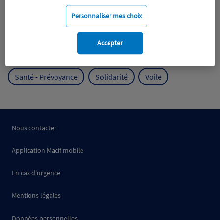
Mobilité
Mutualisme
Personnaliser mes choix
Protection de l'environnement
Accepter
Protection des océans
Prévention
RSE
Santé - Prévoyance
Solidarité
Voile
Nous contacter
Application Macif mobile
En cas d'urgence
Mentions légales
Données personnelles