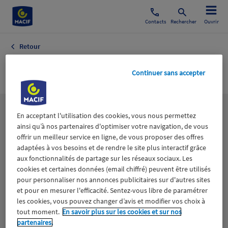
Contacts
Rechercher
Ouvrir
Retour
Transport Energie
Continuer sans accepter
Les
thématiques
En acceptant l'utilisation des cookies, vous nous permettez
ainsi qu’à nos partenaires d'optimiser votre navigation, de vous
offrir un meilleur service en ligne, de vous proposer des offres
adaptées à vos besoins et de rendre le site plus interactif grâce
Aidants
Catastrophes naturelles
Climat
aux fonctionnalités de partage sur les réseaux sociaux. Les
cookies et certaines données (email chiffré) peuvent être utilisés
Engagement
Epargne
ESS
pour personnaliser nos annonces publicitaires sur d'autres sites
et pour en mesurer l'efficacité. Sentez-vous libre de paramétrer
les cookies, vous pouvez changer d’avis et modifier vos choix à
Expérience clients
Fondation Macif
Jeunesse
tout moment.
En savoir plus sur les cookies et sur nos
partenaires.