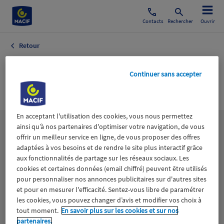
Contacts
Rechercher
Ouvrir
Retour
Transport Infos
Continuer sans accepter
Générales
En acceptant l'utilisation des cookies, vous nous permettez
ainsi qu’à nos partenaires d'optimiser votre navigation, de vous
Les
thématiques
offrir un meilleur service en ligne, de vous proposer des offres
adaptées à vos besoins et de rendre le site plus interactif grâce
aux fonctionnalités de partage sur les réseaux sociaux. Les
Aidants
Catastrophes naturelles
Climat
cookies et certaines données (email chiffré) peuvent être utilisés
pour personnaliser nos annonces publicitaires sur d'autres sites
Engagement
Epargne
ESS
et pour en mesurer l'efficacité. Sentez-vous libre de paramétrer
les cookies, vous pouvez changer d’avis et modifier vos choix à
tout moment.
En savoir plus sur les cookies et sur nos
Expérience clients
Fondation Macif
Jeunesse
partenaires.