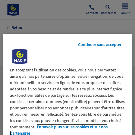
Contacts
Rechercher
Ouvrir
Retour
Transport Public
Continuer sans accepter
Economie
En acceptant l'utilisation des cookies, vous nous permettez
ainsi qu’à nos partenaires d'optimiser votre navigation, de vous
Les
thématiques
offrir un meilleur service en ligne, de vous proposer des offres
adaptées à vos besoins et de rendre le site plus interactif grâce
aux fonctionnalités de partage sur les réseaux sociaux. Les
Aidants
Catastrophes naturelles
Climat
cookies et certaines données (email chiffré) peuvent être utilisés
pour personnaliser nos annonces publicitaires sur d'autres sites
Engagement
Epargne
ESS
et pour en mesurer l'efficacité. Sentez-vous libre de paramétrer
les cookies, vous pouvez changer d’avis et modifier vos choix à
tout moment.
En savoir plus sur les cookies et sur nos
Expérience clients
Fondation Macif
Jeunesse
partenaires.