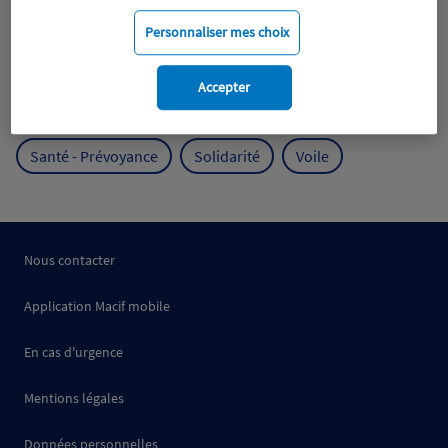
Mobilité
Mutualisme
Personnaliser mes choix
Protection de l'environnement
Accepter
Protection des océans
Prévention
RSE
Santé - Prévoyance
Solidarité
Voile
Nous contacter
Application Macif mobile
En cas d'urgence
Mentions légales
Données personnelles