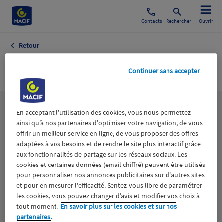
Contacts
Rechercher
Ouvrir
Retour
VOILE MAGAZINE
Continuer sans accepter
Les
thématiques
En acceptant l'utilisation des cookies, vous nous permettez
ainsi qu’à nos partenaires d'optimiser votre navigation, de vous
offrir un meilleur service en ligne, de vous proposer des offres
adaptées à vos besoins et de rendre le site plus interactif grâce
Aidants
Catastrophes naturelles
Climat
aux fonctionnalités de partage sur les réseaux sociaux. Les
cookies et certaines données (email chiffré) peuvent être utilisés
Engagement
Epargne
ESS
pour personnaliser nos annonces publicitaires sur d'autres sites
et pour en mesurer l'efficacité. Sentez-vous libre de paramétrer
les cookies, vous pouvez changer d’avis et modifier vos choix à
Expérience clients
Fondation Macif
Jeunesse
tout moment.
En savoir plus sur les cookies et sur nos
partenaires.