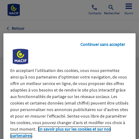
Contacts
Rechercher
Ouvrir
Retour
WE DEMAIN
Continuer sans accepter
Les
thématiques
En acceptant l'utilisation des cookies, vous nous permettez
ainsi qu’à nos partenaires d'optimiser votre navigation, de vous
offrir un meilleur service en ligne, de vous proposer des offres
adaptées à vos besoins et de rendre le site plus interactif grâce
Aidants
Catastrophes naturelles
Climat
aux fonctionnalités de partage sur les réseaux sociaux. Les
cookies et certaines données (email chiffré) peuvent être utilisés
Engagement
Epargne
ESS
pour personnaliser nos annonces publicitaires sur d'autres sites
et pour en mesurer l'efficacité. Sentez-vous libre de paramétrer
les cookies, vous pouvez changer d’avis et modifier vos choix à
Expérience clients
Fondation Macif
Jeunesse
tout moment.
En savoir plus sur les cookies et sur nos
partenaires.