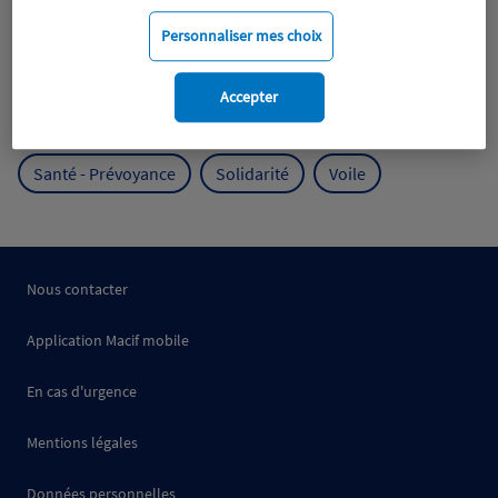
Mobilité
Mutualisme
Personnaliser mes choix
Protection de l'environnement
Accepter
Protection des océans
Prévention
RSE
Santé - Prévoyance
Solidarité
Voile
Nous contacter
Application Macif mobile
En cas d'urgence
Mentions légales
Données personnelles